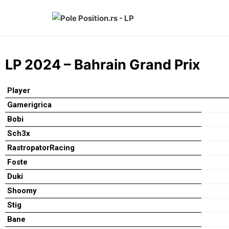
Skip
to
content
LP 2024 – Bahrain Grand Prix
Player
Gamerigrica
Bobi
Sch3x
RastropatorRacing
Foste
Duki
Shoomy
Stig
Bane