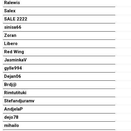
Ralewis
Salex
SALE 2222
sinisa66
Zoran
Libero
Red Wing
JasminkaV
gylle994
Dejan06
Brdj@
Rimtutituki
Stefandjuramv
AndjelaP
dejo78
mihailo