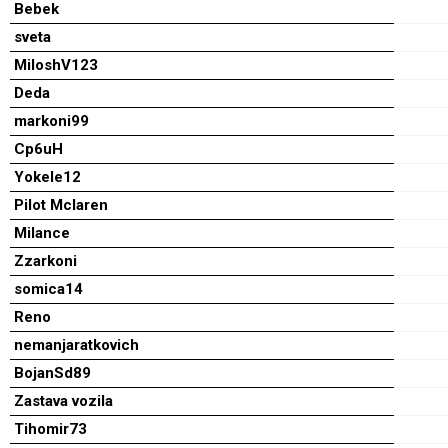
Bebek
sveta
MiloshV123
Deda
markoni99
Cp6uH
Yokele12
Pilot Mclaren
Milance
Zzarkoni
somica14
Reno
nemanjaratkovich
BojanSd89
Zastava vozila
Tihomir73