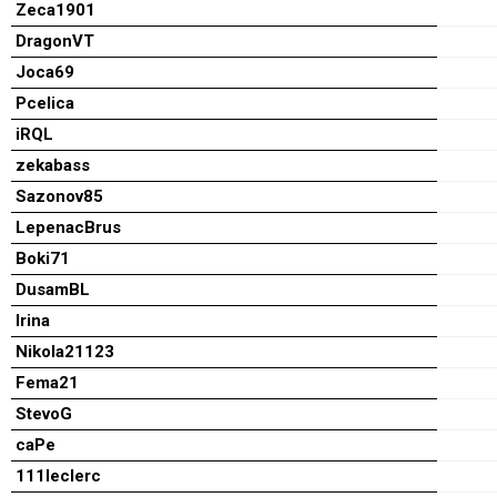
Zeca1901
DragonVT
Joca69
Pcelica
iRQL
zekabass
Sazonov85
LepenacBrus
Boki71
DusamBL
Irina
Nikola21123
Fema21
StevoG
caPe
111leclerc